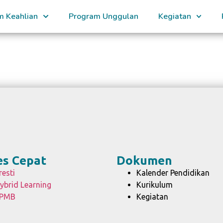
m Keahlian
Program Unggulan
Kegiatan
es Cepat
Dokumen
resti
Kalender Pendidikan
ybrid Learning
Kurikulum
PMB
Kegiatan