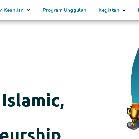
m Keahlian
Program Unggulan
Kegiatan
Islamic,
eurship