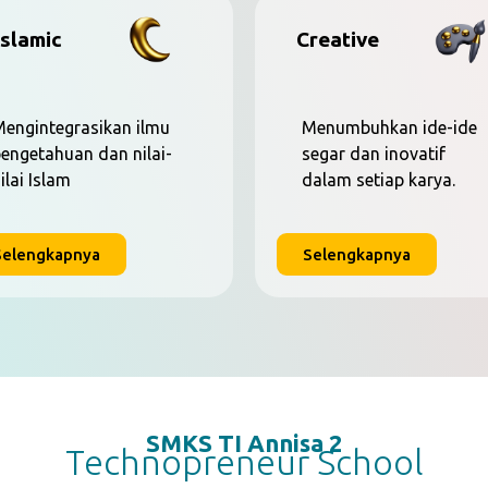
Islamic
Creative
engintegrasikan ilmu
Menumbuhkan ide-ide
engetahuan dan nilai-
segar dan inovatif
ilai Islam
dalam setiap karya.
Selengkapnya
Selengkapnya
SMKS TI Annisa 2
Technopreneur School