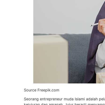
Source Freepik.com
Seorang entrepreneur muda Islami adalah pela
kejujuran dan amanah. Jujur berarti menyamp