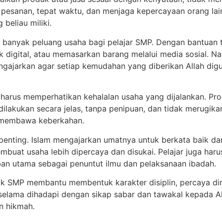
at waktu, dan menjaga kepercayaan orang lain. Rasulullah ﷺ adalah telada
beliau miliki.
banyak peluang usaha bagi pelajar SMP. Dengan bantuan t
uk digital, atau memasarkan barang melalui media sosial. Na
engajarkan agar setiap kemudahan yang diberikan Allah di
a harus memperhatikan kehalalan usaha yang dijalankan. Pr
ilakukan secara jelas, tanpa penipuan, dan tidak merugikan 
a membawa keberkahan.
penting. Islam mengajarkan umatnya untuk berkata baik dan
mbuat usaha lebih dipercaya dan disukai. Pelajar juga ha
ban utama sebagai penuntut ilmu dan pelaksanaan ibadah.
jak SMP membantu membentuk karakter disiplin, percaya di
 selama dihadapi dengan sikap sabar dan tawakal kepada 
n hikmah.